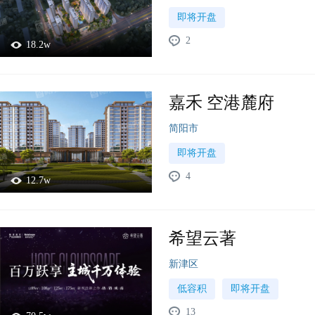
即将开盘
2
18.2w
嘉禾 空港麓府
简阳市
即将开盘
4
12.7w
希望云著
新津区
低容积
即将开盘
13