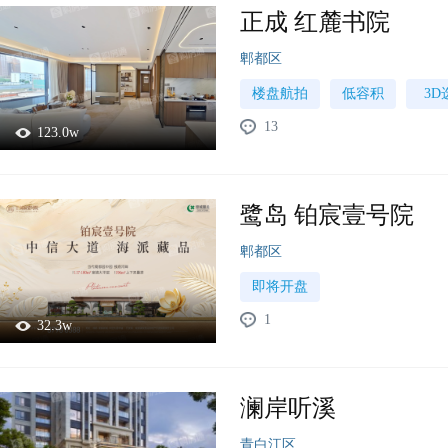
正成 红麓书院
郫都区
楼盘航拍
低容积
3D
13
123.0w
鹭岛 铂宸壹号院
郫都区
即将开盘
1
32.3w
澜岸听溪
青白江区