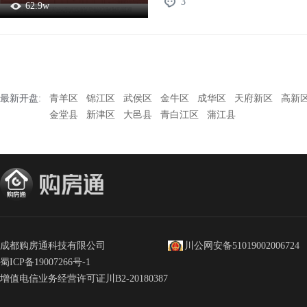
3
62.9w
最新开盘:
青羊区
锦江区
武侯区
金牛区
成华区
天府新区
高新
金堂县
新津区
大邑县
青白江区
蒲江县
成都购房通科技有限公司
川公网安备51019002006724
蜀ICP备19007266号-1
增值电信业务经营许可证川B2-20180387