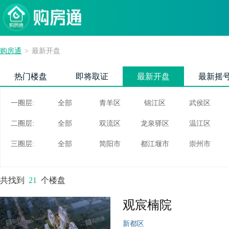
购房通
>
最新开盘
热门楼盘
即将取证
最新开盘
最新摇
一圈层:
全部
青羊区
锦江区
武侯区
二圈层:
全部
双流区
龙泉驿区
温江区
三圈层:
全部
简阳市
都江堰市
崇州市
共找到
21
个楼盘
观宸楠院
新都区