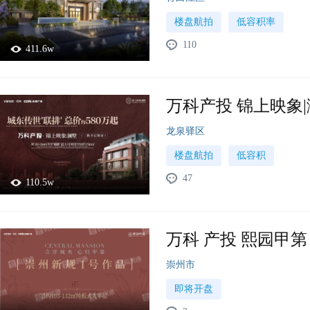
楼盘航拍
低容积率
110
411.6w
万科产投 锦上映象
龙泉驿区
楼盘航拍
低容积
47
110.5w
万科 产投 熙园甲第
崇州市
即将开盘