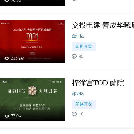
70.5w
交投电建 善成华曦
金牛区
即将开盘
45
313.2w
梓潼宫TOD 蘭院
郫都区
即将开盘
10
73.0w