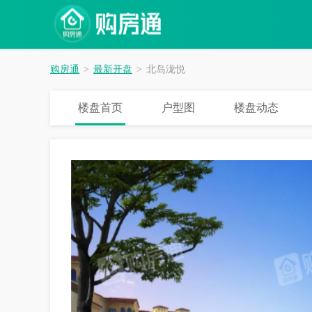
购房通
>
最新开盘
>
北岛泷悦
楼盘首页
户型图
楼盘动态