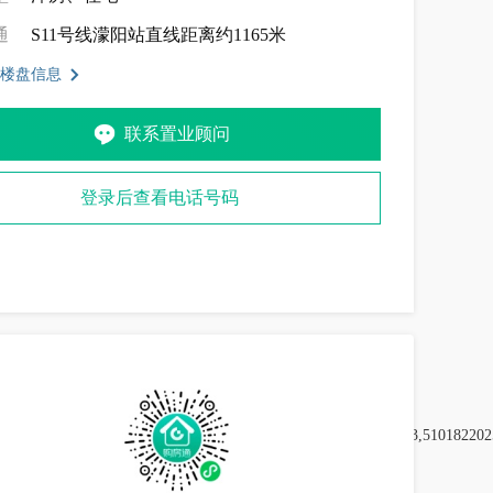
通
S11号线濛阳站直线距离约1165米
楼盘信息
联系置业顾问
登录后查看电话号码
02474141,510182202475546,510182202575911,510182202577713,510182202