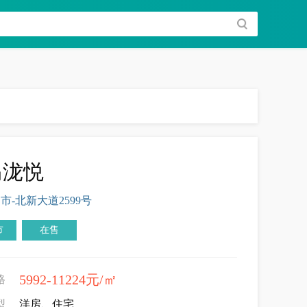
岛泷悦
市-北新大道2599号
市
在售
5992-11224元/㎡
格
型
洋房、住宅