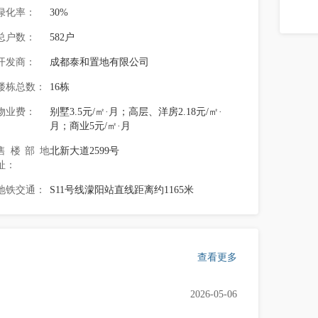
绿化率：
30%
总户数：
582户
开发商：
成都泰和置地有限公司
楼栋总数：
16栋
物业费：
别墅3.5元/㎡·月；高层、洋房2.18元/㎡·
月；商业5元/㎡·月
售楼部地
北新大道2599号
址：
地铁交通：
S11号线濛阳站直线距离约1165米
查看更多
2026-05-06