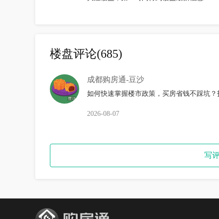
楼盘评论
(685)
成都购房通-豆沙
如何快速掌握楼市政策，买房省钱不踩坑？
2026-08-07
写