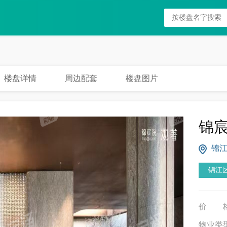
楼盘详情
周边配套
楼盘图片
锦宸
锦江
锦江
价
物业类