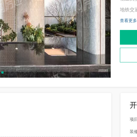
地铁交
查看更多
开
项
装