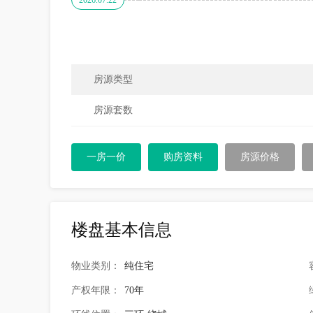
房源类型
房源套数
一房一价
购房资料
房源价格
楼盘基本信息
物业类别：
纯住宅
产权年限：
70年