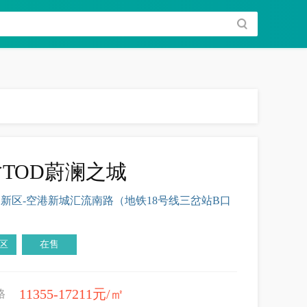
TOD蔚澜之城
新区-空港新城汇流南路（地铁18号线三岔站B口
）
区
在售
11355-17211元/㎡
格