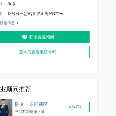
型
住宅
通
18号线三岔站直线距离约377米
楼盘信息
联系置业顾问
登录后查看电话号码
业顾问推荐
02581024
陈文
东部新区
在线联系
三岔TOD蔚澜之城