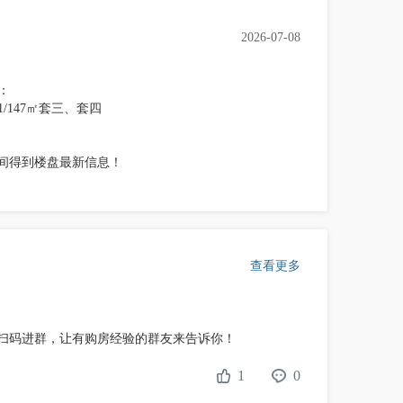
2026-07-08


147㎡套三、套四

间得到楼盘最新信息！
查看更多
扫码进群，让有购房经验的群友来告诉你！
1
0