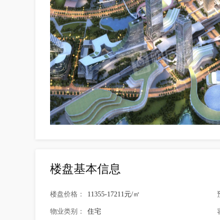
楼盘基本信息
楼盘价格：
11355-17211元/㎡
物业类别：
住宅